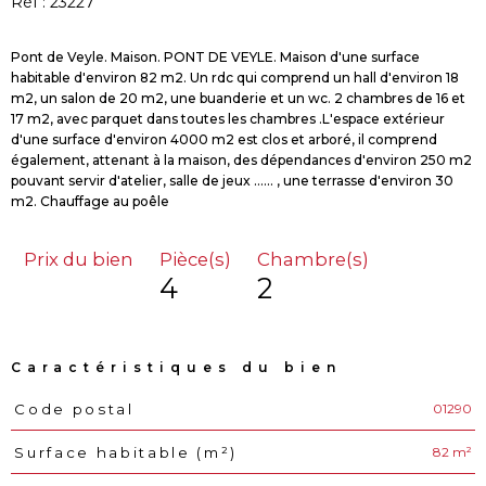
Réf : 23227
Pont de Veyle. Maison. PONT DE VEYLE. Maison d'une surface
habitable d'environ 82 m2. Un rdc qui comprend un hall d'environ 18
m2, un salon de 20 m2, une buanderie et un wc. 2 chambres de 16 et
17 m2, avec parquet dans toutes les chambres .L'espace extérieur
d'une surface d'environ 4000 m2 est clos et arboré, il comprend
également, attenant à la maison, des dépendances d'environ 250 m2
pouvant servir d'atelier, salle de jeux ...... , une terrasse d'environ 30
Prix du bien
Pièce(s)
Chambre(s)
4
2
Caractéristiques du bien
01290
Code postal
Caractéristiques
Valeurs
82 m²
Surface habitable (m²)