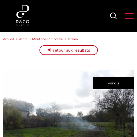
Accueil
Vente
Montrevel en bresse
Terrain
retour aux résultats
vendu