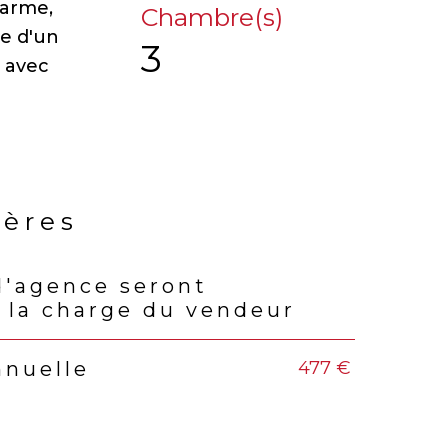
larme,
Chambre(s)
ée d'un
3
n avec
ières
d'agence seront
rs
 la charge du vendeur
477 €
nnuelle