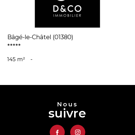
Bâgé-le-Châtel (01380)
*****
145 m²
-
Nous
suivre