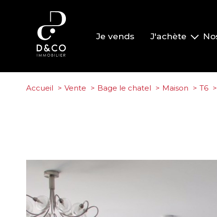
Je vends
J'achète
No
Nos biens à la vente
Nos biens vendus
Accueil
Vente
Bage le chatel
Maison
T6