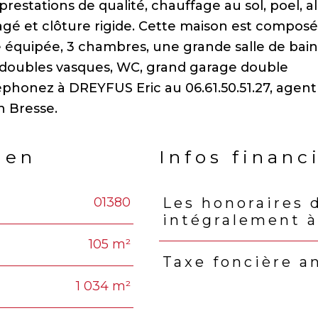
restations de qualité, chauffage au sol, poel, a
agé et clôture rigide. Cette maison est compos
e équipée, 3 chambres, une grande salle de bai
et doubles vasques, WC, grand garage double
éphonez à DREYFUS Eric au 06.61.50.51.27, agent
ien
Infos financ
01380
Les honoraires 
Caractéristiques
Valeu
intégralement à
105 m²
Taxe foncière a
1 034 m²