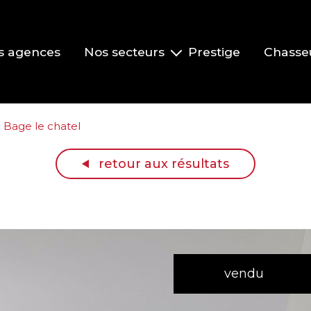
s agences
Nos secteurs
Prestige
Chasse
Pont-de-Veyle et environs
Vonnas et environs
Bage le chatel
Replonges et environs
retour aux résultats
La Roche-Vineuse et le Clusinois
Mâcon
vendu