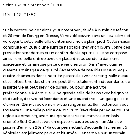
Saint-Cyr-sur-Menthon (01380)
Réf : LOU01380
Sur la commune de Saint Cyr sur Menthon, située à 15 min de Mâcon
et 25 min de Bourg en Bresse, Venez découvrir dans un lieu calme et
verdoyant, cette belle villa contemporaine de plain-pied. Cette maison
construite en 2018 d'une surface habitable d'environ 150m², offre des
prestations modernes et un confort de vie optimal. Elle se compose
ainsi: - une belle entrée avec un placard vous conduira dans une
spacieuse et lumineuse pièce de vie d'environ 64m² avec cuisine
ouverte aménagée de qualité ( ensemble de meubles MOBALPA). -
quatre chambres dont une suite parentale avec dressing, salle d'eau
et toilettes. Une des chambre peut être totalement indépendante de
la partie vie et peut servir de bureau ou pour une activité
professionnelle à domicile. -une grande salle de bains avec baignoire
et douche, des wc indépendants et une buanderie. - un garage isolé
d'environ 25m² avec de nombreux rangements. Sur l'extérieur vous
trouverez: -une belle piscine de 7x3.70m (sécurisée par volet roulant
rigide automatisé), avec une grande terrasse conviviale en bois
orientée Sud-Ouest, avec un espace repas très cosy. -un Abris de
piscine d'environ 20m² -la cour permettant d'accueillir facilement 5
véhicules est joliment pavée et bitumée. L'ensemble sur un terrain