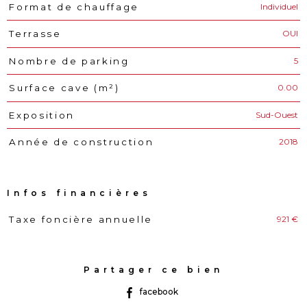
Individuel
Format de chauffage
OUI
Terrasse
5
Nombre de parking
0.00
Surface cave (m²)
Sud-Ouest
Exposition
2018
Année de construction
Infos financières
921 €
Taxe foncière annuelle
Caractéristiques
Valeurs
Partager ce bien
facebook