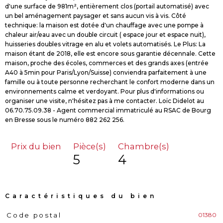
d'une surface de 981m², entièrement clos (portail automatisé) avec
un bel aménagement paysager et sans aucun vis à vis. Côté
technique: la maison est dotée d'un chauffage avec une pompe à
chaleur air/eau avec un double circuit ( espace jour et espace nuit),
huisseries doubles vitrage en alu et volets automatisés. Le Plus: La
maison étant de 2018, elle est encore sous garantie décennale. Cette
maison, proche des écoles, commerces et des grands axes (entrée
A40 à 5min pour Paris/Lyon/Suisse) conviendra parfaitement à une
famille ou à toute personne recherchant le confort moderne dans un
environnements calme et verdoyant. Pour plus d'informations ou
organiser une visite, n'hésitez pas à me contacter. Loïc Didelot au
06.70.75.09.38 - Agent commercial immatriculé au RSAC de Bourg
Prix du bien
Pièce(s)
Chambre(s)
5
4
Caractéristiques du bien
01380
Code postal
Caractéristiques
Valeurs