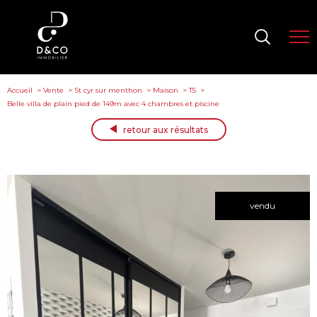
Accueil
Vente
St cyr sur menthon
Maison
T5
Belle villa de plain pied de 149m avec 4 chambres et piscine
retour aux résultats
vendu