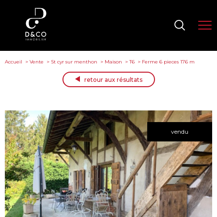
Accueil
Vente
St cyr sur menthon
Maison
T6
Ferme 6 pieces 176 m
retour aux résultats
vendu