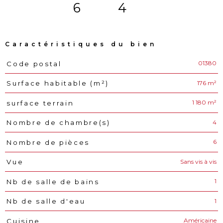
6
4
Caractéristiques du bien
01380
Code postal
Caractéristiques
Valeurs
176 m²
Surface habitable (m²)
1 180 m²
surface terrain
4
Nombre de chambre(s)
6
Nombre de pièces
Sans vis à vis
Vue
1
Nb de salle de bains
1
Nb de salle d'eau
Américaine
Cuisine