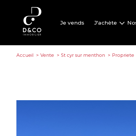
Je vends
J'achète
No
Nos biens à la vente
Nos biens vendus
Accueil
Vente
St cyr sur menthon
Propriete