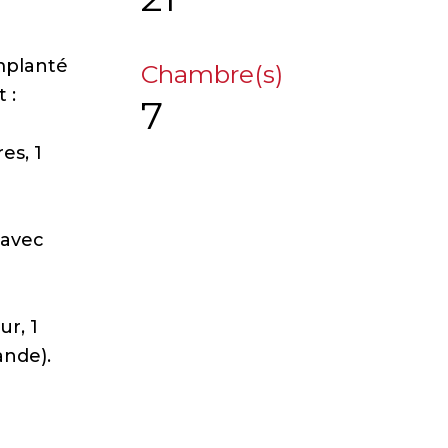
mplanté
Chambre(s)
 :
7
es, 1
 avec
r, 1
ande).