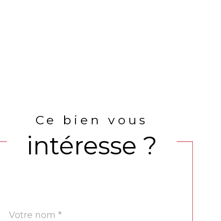
Ce bien vous
intéresse ?
Nom
Fieldset
*