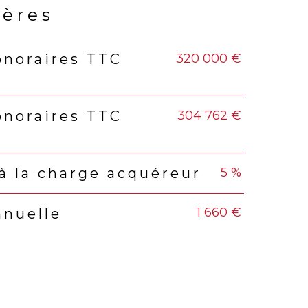
ières
320 000 €
onoraires TTC
rs
304 762 €
onoraires TTC
5 %
à la charge acquéreur
1 660 €
nnuelle