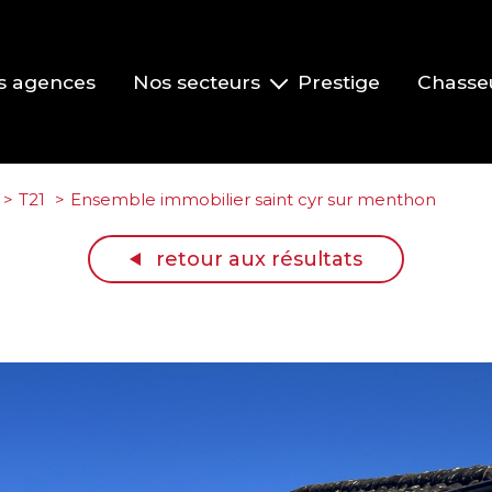
s agences
Nos secteurs
Prestige
Chasse
Pont-de-Veyle et environs
Vonnas et environs
T21
Ensemble immobilier saint cyr sur menthon
Replonges et environs
retour aux résultats
La Roche-Vineuse et le Clusinois
Mâcon