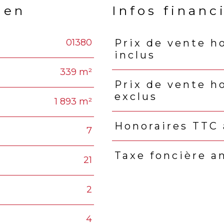
ien
Infos financ
01380
Prix de vente h
Caractéristiques
Valeu
inclus
339 m²
Prix de vente h
exclus
1 893 m²
Honoraires TTC 
7
Taxe foncière a
21
2
4