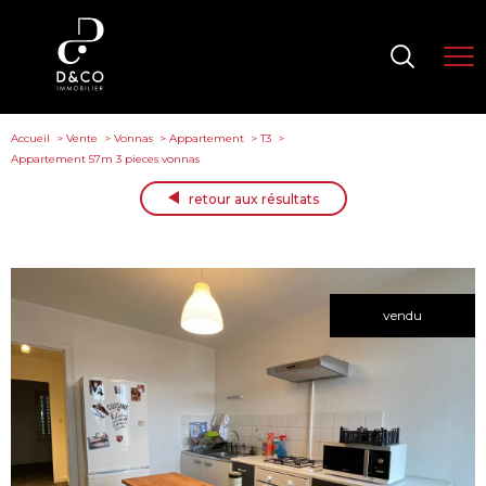
Accueil
Vente
Vonnas
Appartement
T3
Appartement 57m 3 pieces vonnas
retour aux résultats
vendu