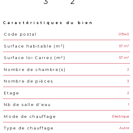
3
2
Caractéristiques du bien
01540
Code postal
Caractéristiques
Valeurs
57 m²
Surface habitable (m²)
57 m²
Surface loi Carrez (m²)
2
Nombre de chambre(s)
3
Nombre de pièces
2
Etage
1
Nb de salle d'eau
Electrique
Mode de chauffage
Autre
Type de chauffage