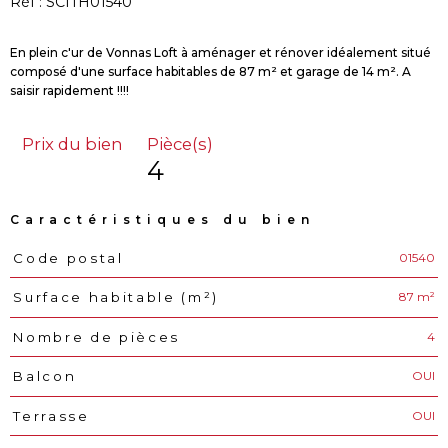
Réf : SCITH01540
En plein c'ur de Vonnas Loft à aménager et rénover idéalement situé
composé d'une surface habitables de 87 m² et garage de 14 m². A
Prix du bien
Pièce(s)
4
Caractéristiques du bien
01540
Code postal
Caractéristiques
Valeurs
87 m²
Surface habitable (m²)
4
Nombre de pièces
OUI
Balcon
OUI
Terrasse