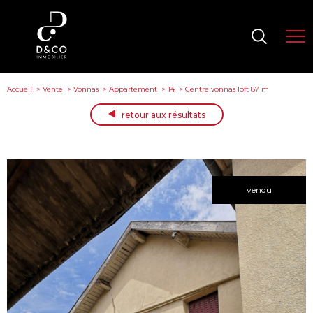
Accueil
Vente
Vonnas
Appartement
T4
Centre vonnas loft 87 m
retour aux résultats
vendu