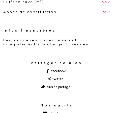
0.00
Surface cave (m²)
1900
Année de construction
Infos financières
Les honoraires d'agence seront
Caractéristiques
Valeurs
intégralement à la charge du vendeur
Partager ce bien
facebook
twitter
plus de partage
Nos outils