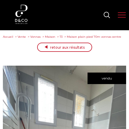
Accueil
Vente
Vonnas
Maison
T3
Maison plain pied 70m vonnas centre
retour aux résultats
vendu