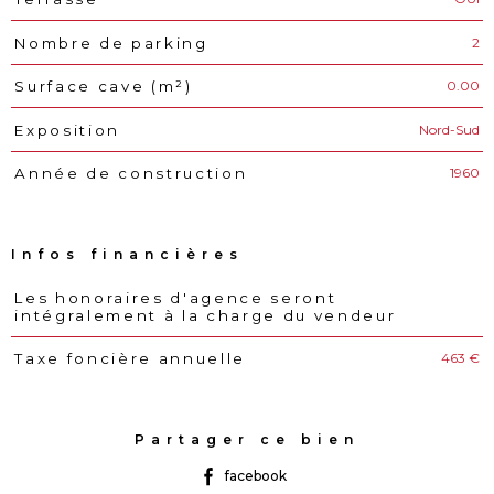
2
Nombre de parking
0.00
Surface cave (m²)
Nord-Sud
Exposition
1960
Année de construction
Infos financières
Les honoraires d'agence seront
Caractéristiques
Valeurs
intégralement à la charge du vendeur
463 €
Taxe foncière annuelle
Partager ce bien
facebook