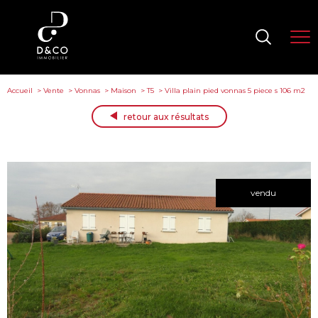
Accueil
Vente
Vonnas
Maison
T5
Villa plain pied vonnas 5 piece s 106 m2
retour aux résultats
vendu