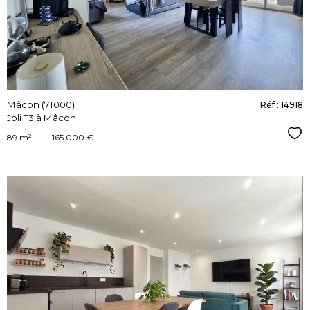
bien
Mâcon (71000)
Réf : 14918
Joli T3 à Mâcon
Sél
89 m²
-
165 000 €
voir le
bien