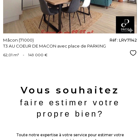
Mâcon (71000)
Réf : LRV71142
T3 AU COEUR DE MACON avec place de PARKING
Sél
62,01 m²
-
149 000 €
Vous souhaitez
faire estimer votre
propre bien?
Toute notre expertise à votre service pour estimer votre