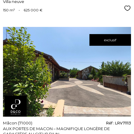
Villa neuve
Sél
150 m²
-
625 000 €
exclusif
voir le
bien
Mâcon (71000)
Réf : LRV71113
AUX PORTES DE MACON – MAGNIFIQUE LONGÈRE DE