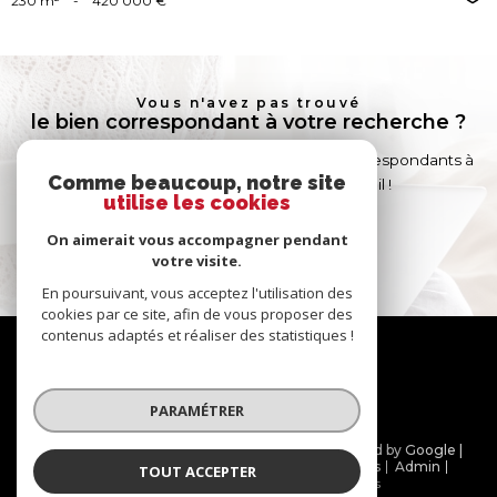
230 m²
-
420 000 €
Vous n'avez pas trouvé
le bien correspondant à votre recherche ?
Créer une alerte email et recevez les biens correspondants à
Comme beaucoup, notre site
votre recherche dans votre boîte mail !
utilise les cookies
On aimerait vous accompagner pendant
créer l'alerte
votre visite.
En poursuivant, vous acceptez l'utilisation des
cookies par ce site, afin de vous proposer des
contenus adaptés et réaliser des statistiques !
Nous
suivre
PARAMÉTRER
© 2026 | Tous droits réservés | Traduction powered by Google |
Nos honoraires
Plan du site
Mentions légales
Admin
TOUT ACCEPTER
Partenaires
Politique RGPD
Cookies