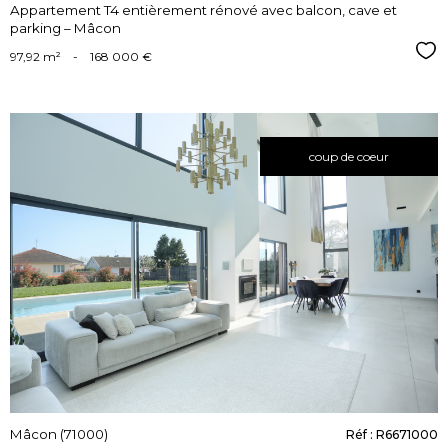
Appartement T4 entièrement rénové avec balcon, cave et
parking – Mâcon
Sél
97,92 m²
-
168 000 €
coup de coeur
voir le
bien
Mâcon (71000)
Réf : R6671000