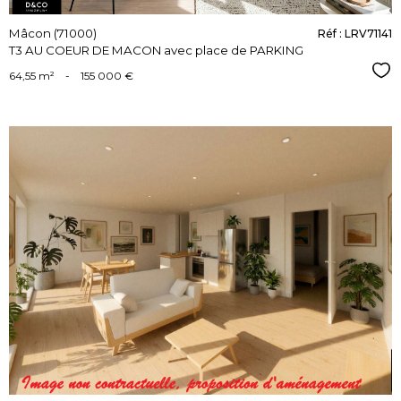
Mâcon (71000)
Réf : LRV71141
T3 AU COEUR DE MACON avec place de PARKING
Sél
64,55 m²
-
155 000 €
voir le
bien