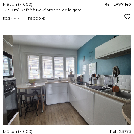
Mâcon (71000)
Réf : LRV71140
T2 50 m² Refait à Neuf proche de la gare
Sél
50,34 m²
-
115 000 €
voir le
bien
Mâcon (71000)
Réf : 23773