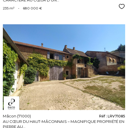
CARACTÈRE AU CŒUR D'UN...
Sél
235 m²
-
680 000 €
voir le
bien
Mâcon (71000)
Réf : LRV71085
AU CŒUR DU HAUT-MÂCONNAIS – MAGNIFIQUE PROPRIÉTÉ EN
PIERRE AU...