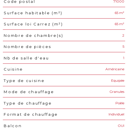
71000
Code postal
Caractéristiques
Valeurs
65 m²
Surface habitable (m²)
65 m²
Surface loi Carrez (m²)
2
Nombre de chambre(s)
5
Nombre de pièces
1
Nb de salle d'eau
Américaine
Cuisine
Equipée
Type de cuisine
Granules
Mode de chauffage
Poêle
Type de chauffage
Individuel
Format de chauffage
OUI
Balcon