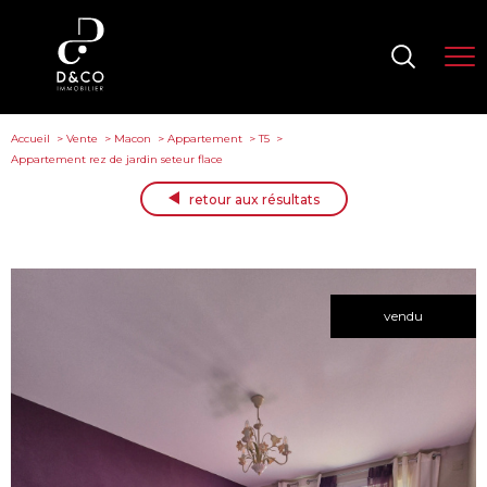
Accueil
Vente
Macon
Appartement
T5
Appartement rez de jardin seteur flace
retour aux résultats
vendu