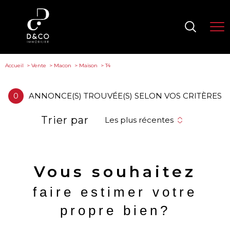
Accueil
Vente
Macon
Maison
T4
0
ANNONCE(S) TROUVÉE(S) SELON VOS CRITÈRES
Trier par
Les plus récentes
Vous souhaitez
faire estimer votre
propre bien?