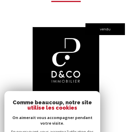
vendu
voir le bien
Comme beaucoup, notre site
utilise les cookies
Bâgé-le-Châtel (01380)
*****
On aimerait vous accompagner pendant
145 m²
-
votre visite.
En poursuivant, vous acceptez l'utilisation des