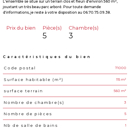
L'ensemble se situe sur un terrain clos et fleuri d'environ 560 m²,
jouxtant un très beau parc arboré. Pour toute demande
Prix du bien
Pièce(s)
Chambre(s)
5
3
Caractéristiques du bien
71000
Code postal
Caractéristiques
Valeurs
115 m²
Surface habitable (m²)
560 m²
surface terrain
3
Nombre de chambre(s)
5
Nombre de pièces
1
Nb de salle de bains