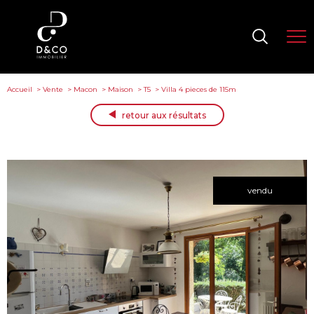
Accueil
Vente
Macon
Maison
T5
Villa 4 pieces de 115m
retour aux résultats
vendu