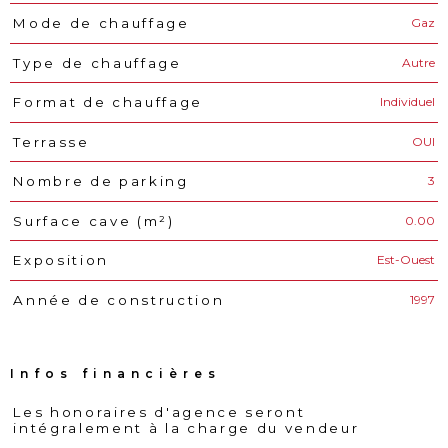
Gaz
Mode de chauffage
Autre
Type de chauffage
Individuel
Format de chauffage
OUI
Terrasse
3
Nombre de parking
0.00
Surface cave (m²)
Est-Ouest
Exposition
1997
Année de construction
Infos financières
Les honoraires d'agence seront
Caractéristiques
Valeurs
intégralement à la charge du vendeur